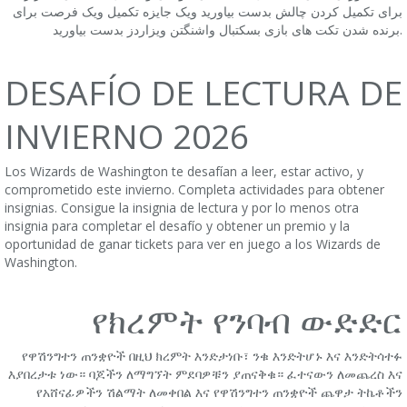
برای تکمیل کردن چالش بدست بیاورید ویک جایزه تکمیل ویک فرصت برای
برنده شدن تکت های بازی بسکتبال واشنگتن ویزاردز بدست بیاورید.
DESAFÍO DE LECTURA DE
INVIERNO 2026
Los Wizards de Washington te desafían a leer, estar activo, y
comprometido este invierno. Completa actividades para obtener
insignias. Consigue la insignia de lectura y por lo menos otra
insignia para completar el desafío y obtener un premio y la
oportunidad de ganar tickets para ver en juego a los Wizards de
Washington.
የክረምት የንባብ ውድድር
የዋሽንግተን ጠንቋዮች በዚህ ክረምት እንድታነቡ፣ ንቁ እንድትሆኑ እና እንድትሳተፉ
እያበረታቱ ነው። ባጆችን ለማግኘት ምደባዎቹን ያጠናቅቁ። ፈተናውን ለመጨረስ እና
የአሸናፊዎችን ሽልማት ለመቀበል እና የዋሽንግተን ጠንቋዮች ጨዋታ ትኬቶችን