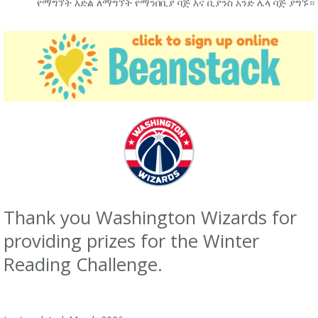
የማግኘት እድል ለማግኘት የማንበቢያ ባጅ እና ቢያንስ አንድ ሌላ ባጅ ያግኙ።
Thank you Washington Wizards for
providing prizes for the Winter
Reading Challenge.